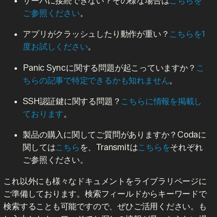
サーバに接続できない？その様な場合は
こちらを
ご参照ください
。
アプリがクラッシュしたり動作が重い？
こちらを1
度お試しください
。
Panic Syncに関する問題が起こっていますか？
こ
ちらの記事で特定できるかも知れません
。
SSH認証鍵に関する問題？
こちらに情報を掲載し
ております
。
製品の購入に関してご質問がありますか？Codaに
関しては
こちら
を、Transmitは
こちらを
それぞれ
ご参照ください。
これ以外にも様々なドキュメントをライブラリページに
ご準備しております。検索フィールドからキーワードで
検索することも可能ですので、ぜひご活用ください。も