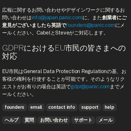
広報に関するお問い合わせやデザインワークに関するお
問い合わせは
info@japan.panic.com
に、また
創業者にご
意見がございましたら英語で
founders@panic.com
にメ
ールください。CabelとSteveがご対応します。
GDPRにおけるEU市民の皆さまへの
対応
EU市民はGeneral Data Protection Regulationの基、お
客様の権利を行使することが可能です。そのようなリク
エストがお有りの場合は英語で
gdpr@panic.com
までメ
ールください。
founders
email
contact info
support
help
ヘルプ
質問
お問い合わせ
サポート
メール